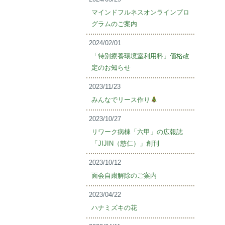
マインドフルネスオンラインプロ
グラムのご案内
2024/02/01
「特別療養環境室利用料」価格改
定のお知らせ
2023/11/23
みんなでリース作り
2023/10/27
リワーク病棟「六甲」の広報誌
「JIJIN（慈仁）」創刊
2023/10/12
面会自粛解除のご案内
2023/04/22
ハナミズキの花